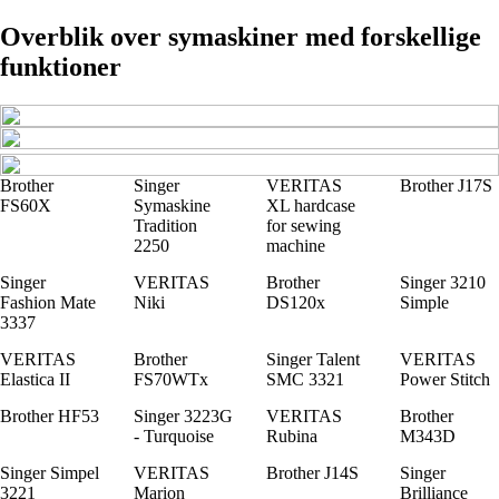
Overblik over symaskiner med forskellige
funktioner
Brother
Singer
VERITAS
Brother J17S
FS60X
Symaskine
XL hardcase
Tradition
for sewing
2250
machine
Singer
VERITAS
Brother
Singer 3210
Fashion Mate
Niki
DS120x
Simple
3337
VERITAS
Brother
Singer Talent
VERITAS
Elastica II
FS70WTx
SMC 3321
Power Stitch
Brother HF53
Singer 3223G
VERITAS
Brother
- Turquoise
Rubina
M343D
Singer Simpel
VERITAS
Brother J14S
Singer
3221
Marion
Brilliance