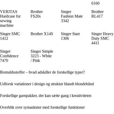
6160
VERITAS
Brother
Singer
Brother
Hardcase for
FS20s
Fashion Mate
RL417
sewing
3342
machine
Singer SMC
Brother X14S
Singer Start
Singer Heavy
1412
1306
Duty SMC
4411
Singer
Singer Simple
Confidence
3223 - White
7470
/ Pink
Bomuldsstoffer – hvad adskiller de forskellige typer?
Udforsk variationer i design og struktur blandt blondebånd
Forskellige garnpakker, der kan sætte gang i kreativiteten
Overblik over symaskiner med forskellige funktioner