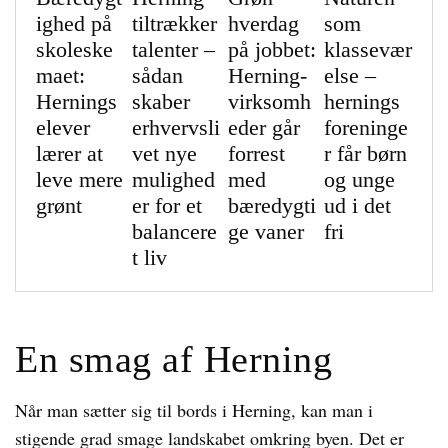
ighed på
tiltrækker
hverdag
som
skoleske
talenter –
på jobbet:
klassevær
maet:
sådan
Herning-
else –
Hernings
skaber
virksomh
hernings
elever
erhvervsli
eder går
foreninge
lærer at
vet nye
forrest
r får børn
leve mere
mulighed
med
og unge
grønt
er for et
bæredygti
ud i det
balancere
ge vaner
fri
t liv
En smag af Herning
Når man sætter sig til bords i Herning, kan man i
stigende grad smage landskabet omkring byen. Det er