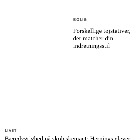
BOLIG
Forskellige tøjstativer,
der matcher din
indretningsstil
LIVET
Bæredygtighed på skoleskemaet: Hernings elever