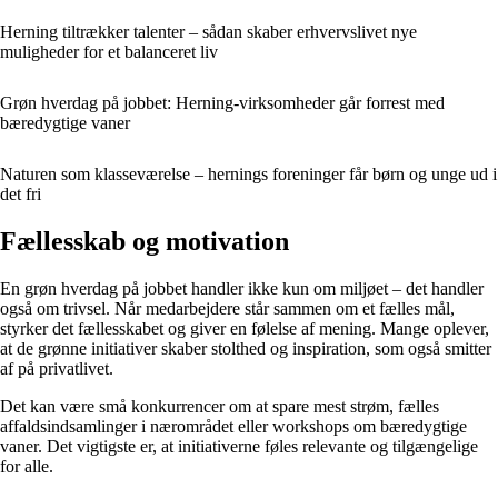
Herning tiltrækker talenter – sådan skaber erhvervslivet nye
muligheder for et balanceret liv
Grøn hverdag på jobbet: Herning-virksomheder går forrest med
bæredygtige vaner
Naturen som klasseværelse – hernings foreninger får børn og unge ud i
det fri
Fællesskab og motivation
En grøn hverdag på jobbet handler ikke kun om miljøet – det handler
også om trivsel. Når medarbejdere står sammen om et fælles mål,
styrker det fællesskabet og giver en følelse af mening. Mange oplever,
at de grønne initiativer skaber stolthed og inspiration, som også smitter
af på privatlivet.
Det kan være små konkurrencer om at spare mest strøm, fælles
affaldsindsamlinger i nærområdet eller workshops om bæredygtige
vaner. Det vigtigste er, at initiativerne føles relevante og tilgængelige
for alle.