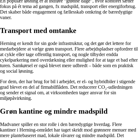
En populær løsning er at indføre “grønne dage”, hvor kontoret sætter
fokus på ét tema ad gangen, fx madspild, transport eller energiforbrug.
Det skaber både engagement og fællesskab omkring de bæredygtige
vaner.
Transport med omtanke
Herning er kendt for sin gode infrastruktur, og det gør det lettere for
medarbejdere at vælge grøn transport. Flere arbejdspladser opfordrer til
at cykle eller tage offentlig transport, og nogle tilbyder endda
cykelparkering med overdækning eller mulighed for at tage et bad efter
turen. Samkørsel er også blevet mere udbredt – både som en praktisk
og social løsning.
For dem, der har brug for bil i arbejdet, er el- og hybridbiler i stigende
grad blevet en del af firmabilflåden. Det reducerer CO₂-udledningen
og sender et signal om, at virksomheden tager ansvar for sin
miljøpåvirkning.
Grøn kantine og mindre madspild
Madvaner spiller en stor rolle i den bæredygtige hverdag. Flere
kantiner i Herning-området har taget skridt mod grønnere menuer med
mere plantebaseret mad, lokale råvarer og mindre madspild. Det