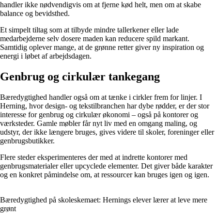
handler ikke nødvendigvis om at fjerne kød helt, men om at skabe
balance og bevidsthed.
Et simpelt tiltag som at tilbyde mindre tallerkener eller lade
medarbejderne selv dosere maden kan reducere spild markant.
Samtidig oplever mange, at de grønne retter giver ny inspiration og
energi i løbet af arbejdsdagen.
Genbrug og cirkulær tankegang
Bæredygtighed handler også om at tænke i cirkler frem for linjer. I
Herning, hvor design- og tekstilbranchen har dybe rødder, er der stor
interesse for genbrug og cirkulær økonomi – også på kontorer og
værksteder. Gamle møbler får nyt liv med en omgang maling, og
udstyr, der ikke længere bruges, gives videre til skoler, foreninger eller
genbrugsbutikker.
Flere steder eksperimenteres der med at indrette kontorer med
genbrugsmaterialer eller upcyclede elementer. Det giver både karakter
og en konkret påmindelse om, at ressourcer kan bruges igen og igen.
Bæredygtighed på skoleskemaet: Hernings elever lærer at leve mere
grønt