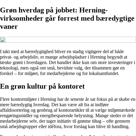
Grøn hverdag på jobbet: Herning-
virksomheder går forrest med bæredygtige
vaner
I takt med at bæredygtighed bliver en stadig vigtigere del af både
privat- og arbejdsliv, er mange arbejdspladser i Herning begyndt at
tænke grønt i hverdagen. Det handler ikke kun om store investeringer i
teknologi, men også om små, bevidste valg, der tilsammen gør en
forskel – for miljøet, for medarbejderne og for lokalsamfundet.
En grøn kultur på kontoret
Flere kontormiljøer i Herning har de seneste år sat fokus på at skabe en
mere bæredygtig hverdag. Det kan være alt fra at indføre
affaldssortering og genbrug af kontorartikler til at vælge miljømærkede
rengøringsmidler og energibesparende belysning. Mange steder er det
medarbejderne selv, der tager initiativ til grønne tiltag – ofte gennem
små arbejdsgrupper eller idéfora, hvor forslag kan blive til handling.